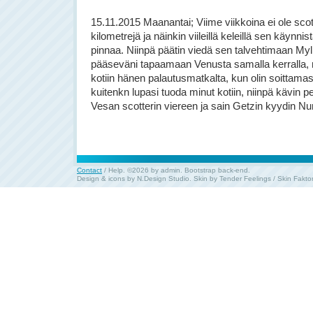
15.11.2015 Maanantai; Viime viikkoina ei ole scotte
kilometrejä ja näinkin viileillä keleillä sen käynni
pinnaa. Niinpä päätin viedä sen talvehtimaan Myl
pääseväni tapaamaan Venusta samalla kerralla, mu
kotiin hänen palautusmatkalta, kun olin soittamas
kuitenkn lupasi tuoda minut kotiin, niinpä kävin p
Vesan scotterin viereen ja sain Getzin kyydin Nur
Contact
/
Help
. ©2026 by admin.
Bootstrap back-end
.
Design & icons by
N.Design Studio
. Skin by
Tender Feelings
/
Skin Fakto