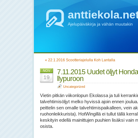
anttiekola.ne
Ajelupäiväkirja ja vähän muutakin
« 22.1.2016 Scootteriajelulla Koh Lantalla
7.11.2015 Uudet öljyt Honda
NOV
19
llypuroon
Uncategorized
Vietin pitkän viikonlopun Ekolassa ja tuli kerran
talvehtimisöljyt melko hyvissä ajoin ennen joulua.
peittelin sen omalle talvehtimispaikalleen, vein 
ruohonleikkurista). HotWingillä ei tullut tällä kerr
keskityin edellä mainittujen puuhien lisäksi vain 
osista.