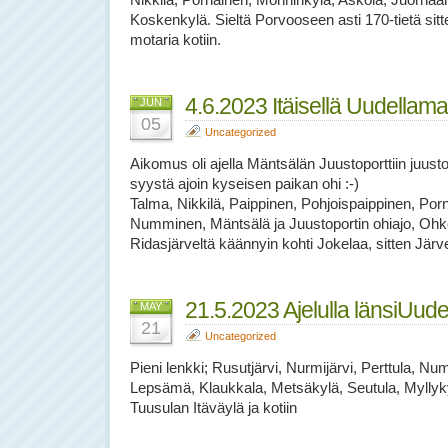
Nikkilä, Pornainen, Monninkylä, Askola, Juornaa
Koskenkylä. Sieltä Porvooseen asti 170-tietä sitte
motaria kotiin.
4.6.2023 Itäisellä Uudellama
JUN
05
Uncategorized
Aikomus oli ajella Mäntsälän Juustoporttiin juusto
syystä ajoin kyseisen paikan ohi :-)
Talma, Nikkilä, Paippinen, Pohjoispaippinen, Porn
Numminen, Mäntsälä ja Juustoportin ohiajo, Ohko
Ridasjärveltä käännyin kohti Jokelaa, sitten Järve
21.5.2023 Ajelulla länsiUude
MAY
21
Uncategorized
Pieni lenkki; Rusutjärvi, Nurmijärvi, Perttula, N
Lepsämä, Klaukkala, Metsäkylä, Seutula, Myllyky
Tuusulan Itäväylä ja kotiin