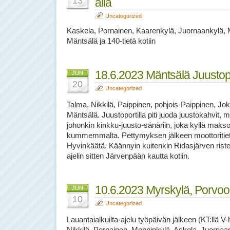
13
alla
Uncategorized
Kaskela, Pornainen, Kaarenkylä, Juornaankylä, 
Mäntsälä ja 140-tietä kotiin
18.6.2023 Mäntsälä Juustopo
JUN
20
Uncategorized
Talma, Nikkilä, Paippinen, pohjois-Paippinen, J
Mäntsälä. Juustoportilla piti juoda juustokahvit,
johonkin kinkku-juusto-sänäriin, joka kyllä makso
kummemmalta. Pettymyksen jälkeen moottoritietä
Hyvinkäätä. Käännyin kuitenkin Ridasjärven riste
ajelin sitten Järvenpään kautta kotiin.
10.6.2023 Myrskylä, Porvoo
JUN
10
Uncategorized
Lauantaialkuilta-ajelu työpäivän jälkeen (KT:llä V