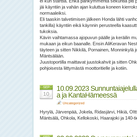
ei kun starttia. Ehkä parikymmentä sekuntia piti
jäi käyntiin ja vahän ajan kuluttua koneen kierrok
normaaleiksi.
Eli taaskin talvetimisen jälkeen Honda lähti vanhoil
tankilla) käyntiin eikä käynnin perusteella kaasut
tukoksia.
Kävin vaihtamassa ajopuvun päälle ja keräilin muu
mukaan ja eikun baanalle. Ensin AliKeravan Nes
täyteen ja sitten Nikkilä, Pornainen, Monninkylä 
Mäntsälään.
Juustoportilla maittavat juustokahvit ja sitten O
pohjoisesta liittymästä moottoritielle ja kotiin.
10.09.2023 Sunnuntaiajelull
SEP
10
a ja KantaHämeessä
Uncategorized
Hyrylä, Järvenpää, Jokela, Ridasjärvi, Hikiä, OItt
Mäntsälä, Ohkola, Kellokoski, Haarajoki ja 140-tie