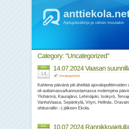
anttiekola.ne
Ajelupäiväkirja ja vähän muutakin
Category: "Uncategorized"
14.07.2024 Vaasan suunnill
JUL
14
Uncategorized
Kahtena päivänä piti äheltää ajovalopolttimoiden
oli auttamassa/kannustamassa molempina päivin
Ykihärmä, Kaurajärvi, Lehmäjoki, Isokyrö, Tervaj
VanhaVaasa, Sepänkylä, Vöyri, Hellnäs, Oravain
ohitusrallin :-) jälkeen Ekola.
10.07.2024 Rannikkoajelull
JUL