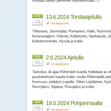
Hondan tankki pienenee vanhetessaan :-)
13.6.2024 Torstaiajelulla
JUN
13
Uncategorized
Ylikerava, Järvenpää, Pornainen, Halki, Nummel
Keravanajärvi, Ohkola, Kellokoski, Vanhakylä, Jä
Kolistimenmäki, Hyrylä ja kotiin
2.6.2024 Ajelulla
JUN
02
Uncategorized
Tarkoitus oli ajaa Riihimäen kautta Hollolaan ja s
juustokahvien kautta kotiin, mutta Riihimäelle pä
Kormuun, päädyin Lopelle. Sitten Läyliäinen, Ky
Nurmijärvi, Siippoo, Rusutjärvi ja kotiin
18.5.2024 Pohjanmaalta
JUN
02
Uncategorized