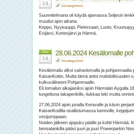
14
Uncategorized
Suunnitelmana oli käydä ajamassa Seljesin lenkk
muuttui ajon aikana.
Keppo, Nyykauppi, Pietersaari, Luoto, Kruunupyy,
Evijärvi, Kortesjärvi ja Härmä.
28.06.2024 Kesälomalle po
JUL
14
Uncategorized
Kesälomailu alkoi sairaslomalla ja pohjanmaalta pit
KaisanKotiin. Mutta tämä antoi mahdollisuuden s
kulkuvälineeni Pohjanmaalle.
Eli lomailun alkajaisiksi ajoin Härmään Aygolla 
tungettuna takapenkille, tiukkaa teki mutta onnistu
27.06.2024 ajoin junalla Keravalle ja kävin perja
KaisanKodilla osallistumassa luennolle, keppij
vesijumppaan.
Noiden jälkeen ajopuku päälle ja kohti Härmää. M
bensatankilla pääsi juuri ja juuri Powerparkin Ne