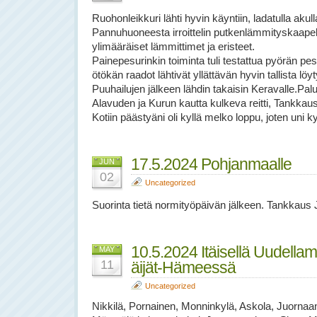
Ruohonleikkuri lähti hyvin käyntiin, ladatulla akul
Pannuhuoneesta irroittelin putkenlämmityskaapeli
ylimääräiset lämmittimet ja eristeet.
Painepesurinkin toiminta tuli testattua pyörän pesu
ötökän raadot lähtivät yllättävän hyvin tallista löy
Puuhailujen jälkeen lähdin takaisin Keravalle.Palu
Alavuden ja Kurun kautta kulkeva reitti, Tankkau
Kotiin päästyäni oli kyllä melko loppu, joten uni ky
17.5.2024 Pohjanmaalle
JUN
02
Uncategorized
Suorinta tietä normityöpäivän jälkeen. Tankkaus J
10.5.2024 Itäisellä Uudellama
MAY
11
äijät-Hämeessä
Uncategorized
Nikkilä, Pornainen, Monninkylä, Askola, Juornaa