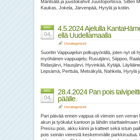
Mäntsälä ja juustokahvit Juustoportissa. Sitten M
Kaukas, Jokela, Järvenpää, Hyrylä ja kotiin.
4.5.2024 Ajelulla KantaHäme
MAY
04
ellä Uudellamaalla
Uncategorized
Suoritin Vappuajelun polkupyörällä, joten nyt oli 
myöhäinen vappuajelu; Rusutjärvi, Siippoo, Raala
Ridasjärvi, Hausjärvi, Hyvinkää, Kytäjä, Läyliäinen,
Lepsämä, Perttula, Metsäkylä, Nahkela, Hyrylä ja
28.4.2024 Pan pois talvipeitte
MAY
04
päälle.
Uncategorized
Pari päivää ennen vappua oli viimein sen verran 
akun ja työkalut kantoon ja lähdin starttaielmaa
Pressu pois, akku kiinni ja katteet sekä istuin pa
pois seinän vierestä keskemmälle parkkiruutua. Ö