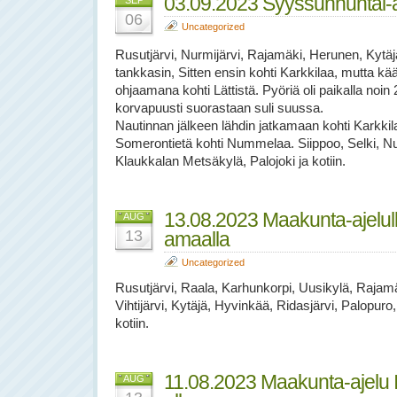
03.09.2023 Syyssunnuntai-aj
SEP
06
Uncategorized
Rusutjärvi, Nurmijärvi, Rajamäki, Herunen, Kytäjä
tankkasin, Sitten ensin kohti Karkkilaa, mutta kään
ohjaamana kohti Lättistä. Pyöriä oli paikalla noin 
korvapuusti suorastaan suli suussa.
Nautinnan jälkeen lähdin jatkamaan kohti Karkkila
Somerontietä kohti Nummelaa. Siippoo, Selki, N
Klaukkalan Metsäkylä, Palojoki ja kotiin.
13.08.2023 Maakunta-ajelull
AUG
13
amaalla
Uncategorized
Rusutjärvi, Raala, Karhunkorpi, Uusikylä, Rajamä
Vihtijärvi, Kytäjä, Hyvinkää, Ridasjärvi, Palopuro
kotiin.
11.08.2023 Maakunta-ajelu 
AUG