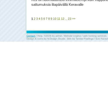
sattumuksia iltapäivällä Keravalle
1
2
3
4
5
6
7
8
9
10
11
12
...
23
>>
Contact
/
Help
. ©2026 by admin.
Website engine
/
web hosting services
.
Design & icons by
N.Design Studio
. Skin by
Tender Feelings
/
Evo Factor