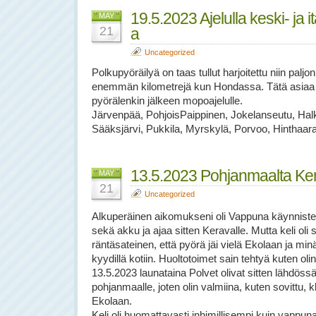
19.5.2023 Ajelulla keski- ja 
MAY
21
a
Uncategorized
Polkupyöräilyä on taas tullut harjoitettu niin palj
enemmän kilometrejä kun Hondassa. Tätä asiaa k
pyörälenkin jälkeen mopoajelulle.
Järvenpää, PohjoisPaippinen, Jokelanseutu, Ha
Sääksjärvi, Pukkila, Myrskylä, Porvoo, Hinthaara, 
13.5.2023 Pohjanmaalta Ker
MAY
21
Uncategorized
Alkuperäinen aikomukseni oli Vappuna käynnistel
sekä akku ja ajaa sitten Keravalle. Mutta keli oli s
räntäsateinen, että pyörä jäi vielä Ekolaan ja m
kyydillä kotiin. Huoltotoimet sain tehtyä kuten olin
13.5.2023 launataina Polvet olivat sitten lähdöss
pohjanmaalle, joten olin valmiina, kuten sovittu, k
Ekolaan.
Keli oli huomattavasti inhimillisempi kuin vappuna 